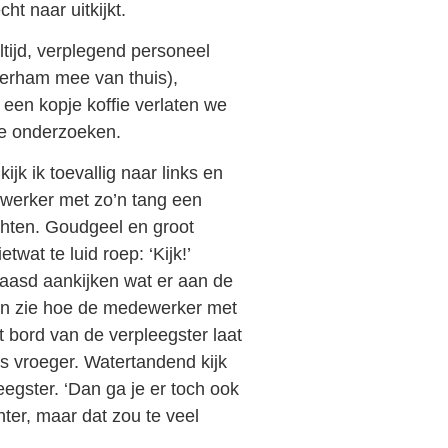
cht naar uitkijkt.
altijd, verplegend personeel
terham mee van thuis),
 een kopje koffie verlaten we
de onderzoeken.
ijk ik toevallig naar links en
werker met zo’n tang een
ichten. Goudgeel en groot
twat te luid roep: ‘Kijk!’
aasd aankijken wat er aan de
n en zie hoe de medewerker met
 bord van de verpleegster laat
ls vroeger. Watertandend kijk
leegster. ‘Dan ga je er toch ook
ter, maar dat zou te veel