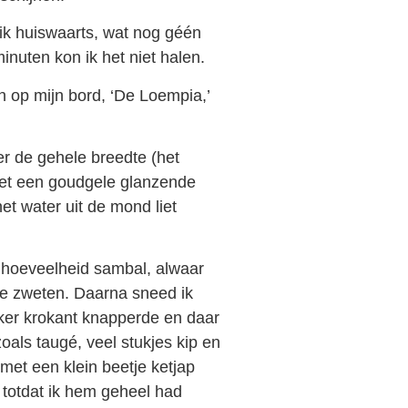
ik huiswaarts, wat nog géén
inuten kon ik het niet halen.
an op mijn bord, ‘De Loempia,’
r de gehele breedte (het
met een goudgele glanzende
et water uit de mond liet
 hoeveelheid sambal, alwaar
 te zweten. Daarna sneed ik
kker krokant knapperde en daar
zoals taugé, veel stukjes kip en
met een klein beetje ketjap
totdat ik hem geheel had