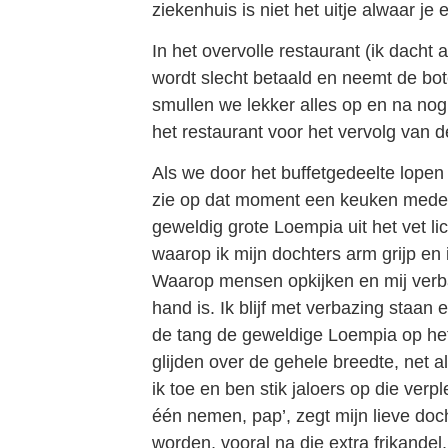
ziekenhuis is niet het uitje alwaar je e
In het overvolle restaurant (ik dacht 
wordt slecht betaald en neemt de bo
smullen we lekker alles op en na nog
het restaurant voor het vervolg van 
Als we door het buffetgedeelte lopen k
zie op dat moment een keuken mede
geweldig grote Loempia uit het vet l
waarop ik mijn dochters arm grijp en ie
Waarop mensen opkijken en mij verb
hand is. Ik blijf met verbazing staa
de tang de geweldige Loempia op het
glijden over de gehele breedte, net a
ik toe en ben stik jaloers op die verp
één nemen, pap’, zegt mijn lieve doch
worden, vooral na die extra frikandel.