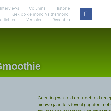
Interviews
Columns
Historie
edichten
Verhalen
Recepten
Smoothie
Geen ingewikkeld en uitgebreid recep
nieuwe jaar. Iets teveel gegeten met