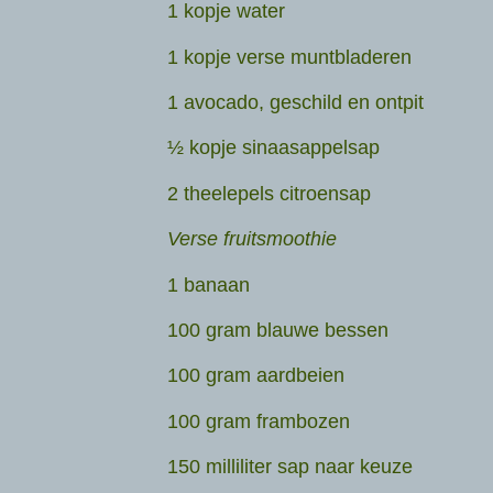
1 kopje water
1 kopje verse muntbladeren
1 avocado, geschild en ontpit
½ kopje sinaasappelsap
2 theelepels citroensap
Verse fruitsmoothie
1 banaan
100 gram blauwe bessen
100 gram aardbeien
100 gram frambozen
150 milliliter sap naar keuze