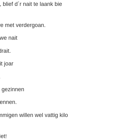
blief d´r nait te laank bie
e met verdergoan.
we nait
rait.
t joar
.
l gezinnen
wennen.
migen willen wel vattig kilo
et!