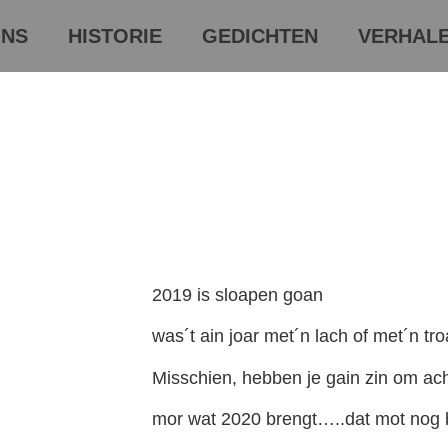
NS
HISTORIE
GEDICHTEN
VERHAL
2019 is sloapen goan
was´t ain joar met´n lach of met´n tr
Misschien, hebben je gain zin om ac
mor wat 2020 brengt…..dat mot nog b