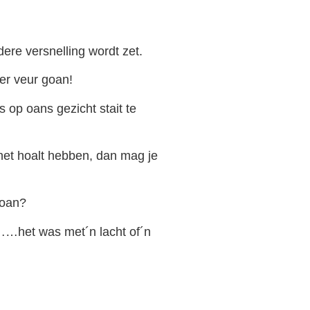
ere versnelling wordt zet.
 er veur goan!
 op oans gezicht stait te
e het hoalt hebben, dan mag je
goan?
……het was met´n lacht of´n