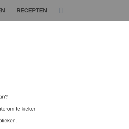
EN
RECEPTEN
oan?
hterom te kieken
lieken.