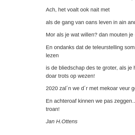
Ach, het voalt ook nait met
als de gang van oans leven in ain and
Mor als je wat willen? dan mouten je
En ondanks dat de teleurstelling soms
lezen
is de bliedschap des te groter, als j
doar trots op wezen!
2020 zal´n we d´r met mekoar veur 
En achteroaf kinnen we pas zeggen
troan!
Jan H.Ottens