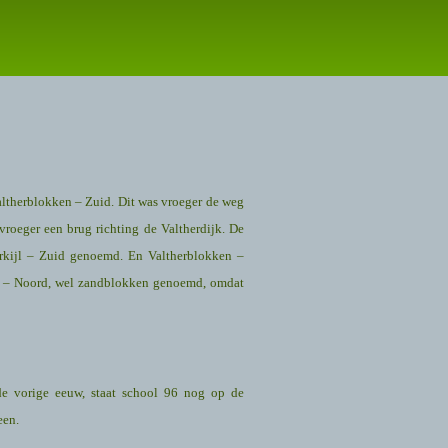
altherblokken – Zuid. Dit was vroeger de weg
vroeger een brug richting de Valtherdijk. De
rkijl – Zuid genoemd. En Valtherblokken –
en – Noord, wel zandblokken genoemd, omdat
de vorige eeuw, staat school 96 nog op de
een.