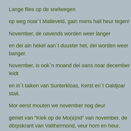
Lange files op de snelwegen
op weg noar´t Malieveld, gain mens hail heur tegen!
November, de oavends worden weer langer
en dei ain hekel aan´t duuster het, dei worden weer
banger.
November, is ook´n moand dei oans noar december
leidt
en in´t taiken van Sunterkloas, Kerst en´t Oaldjoar
stait.
Mor eerst mouten we november nog deur
geniet van ”Kiek op de Mo(a)nd” van november, de
dörpskrant van Valthermond, veur hom en heur.