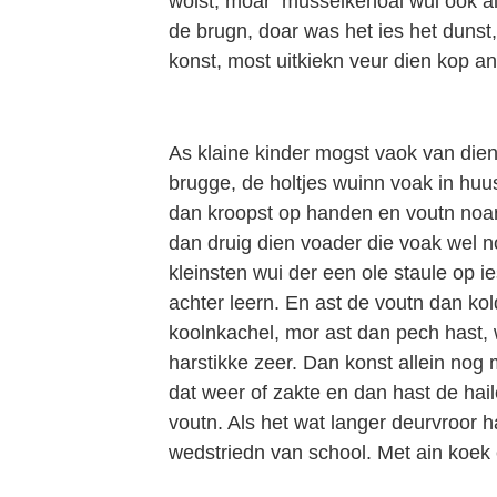
wolst, moar musselkenoal wui ook al 
de brugn, doar was het ies het dunst
konst, most uitkiekn veur dien kop a
As klaine kinder mogst vaok van die
brugge, de holtjes wuinn voak in huus
dan kroopst op handen en voutn noa
dan druig dien voader die voak wel no
kleinsten wui der een ole staule op i
achter leern. En ast de voutn dan ko
koolnkachel, mor ast dan pech hast, 
harstikke zeer. Dan konst allein nog 
dat weer of zakte en dan hast de ha
voutn. Als het wat langer deurvroor
wedstriedn van school. Met ain koek 