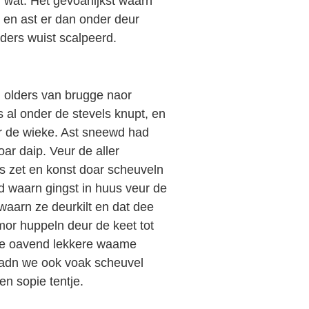
wat. Het gevoarlijkst waarn
, en ast er dan onder deur
nders wuist scalpeerd.
n olders van brugge naor
 al onder de stevels knupt, en
r de wieke. Ast sneewd had
ar daip. Veur de aller
es zet en konst doar scheuveln
ld waarn gingst in huus veur de
waarn ze deurkilt en dat dee
mor huppeln deur de keet tot
ile oavend lekkere waame
 hadn we ook voak scheuvel
en sopie tentje.