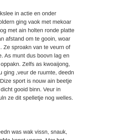
kslee in actie en onder
oldern ging vaok met mekoar
og met ain holten ronde platte
n afstand om te gooin, woar
. Ze sproakn van te veurn of
e. As munt dus boovn lag en
 oppakn. Zelfs as kwoaijong,
au ging ,veur de ruumte, deedn
Dize sport is nouw ain beetje
icht gooid binn. Veur in
n ze dit spelletje nog welles.
eedn was wak vissn, snauk,