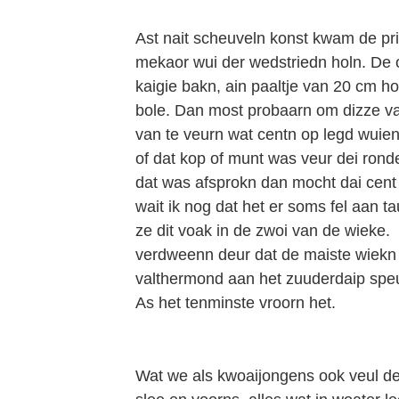
Ast nait scheuveln konst kwam de pri
mekaor wui der wedstriedn holn. De 
kaigie bakn, ain paaltje van 20 cm ho
bole. Dan most probaarn om dizze va
van te veurn wat centn op legd wuien
of dat kop of munt was veur dei rond
dat was afsprokn dan mocht dai cent
wait ik nog dat het er soms fel aan t
ze dit voak in de zwoi van de wieke. 
verdweenn deur dat de maiste wiekn d
valthermond aan het zuuderdaip speul
As het tenminste vroorn het.
Wat we als kwoaijongens ook veul d