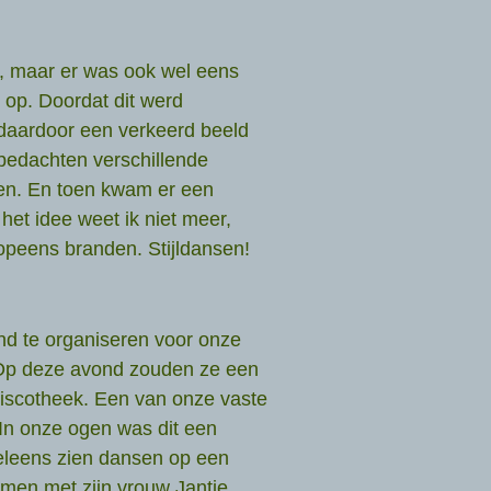
d, maar er was ook wel eens
g op. Doordat dit werd
daardoor een verkeerd beeld
 bedachten verschillende
len. En toen kwam er een
 het idee weet ik niet meer,
 opeens branden. Stijldansen!
d te organiseren voor onze
 Op deze avond zouden ze een
 discotheek. Een van onze vaste
 In onze ogen was dit een
eleens zien dansen op een
amen met zijn vrouw Jantje