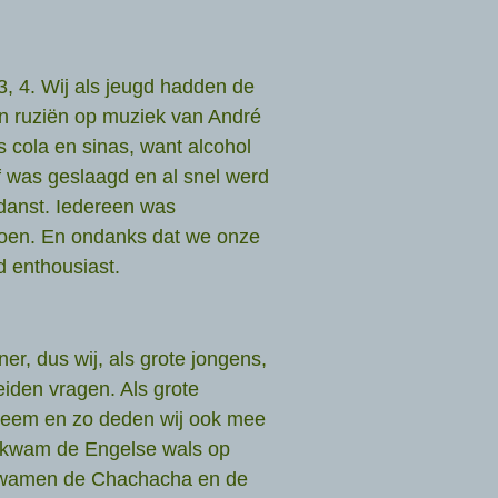
 3, 4. Wij als jeugd hadden de
en ruziën op muziek van André
 cola en sinas, want alcohol
f was geslaagd en al snel werd
edanst. Iedereen was
doen. En ondanks dat we onze
d enthousiast.
er, dus wij, als grote jongens,
iden vragen. Als grote
bleem en zo deden wij ook mee
er kwam de Engelse wals op
kwamen de Chachacha en de