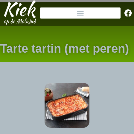
Tarte tartin (met peren)