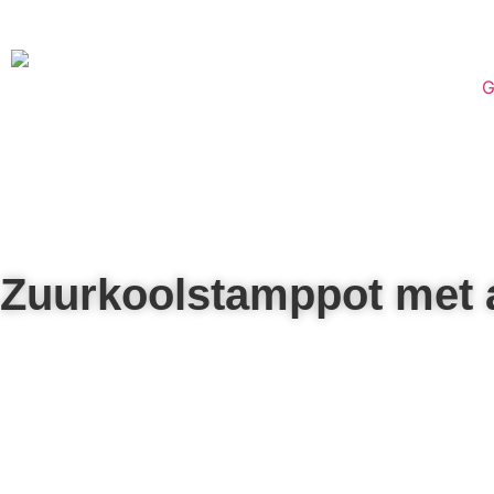
G
Zuurkoolstamppot met a