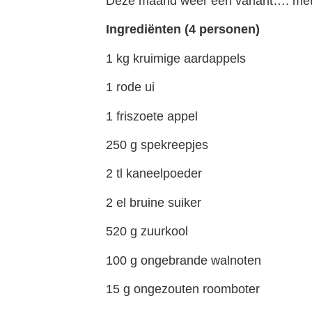
Deze maand weer een variant…. met z
Ingrediënten (4 personen)
1 kg kruimige aardappels
1 rode ui
1 friszoete appel
250 g spekreepjes
2 tl kaneelpoeder
2 el bruine suiker
520 g zuurkool
100 g ongebrande walnoten
15 g ongezouten roomboter