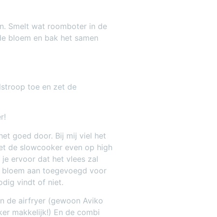
en. Smelt wat roomboter in de
 de bloem en bak het samen
stroop toe en zet de
r!
het goed door. Bij mij viel het
 Zet de slowcooker even op high
 je ervoor dat het vlees zal
ls bloem aan toegevoegd voor
odig vindt of niet.
in de airfryer (gewoon Aviko
kker makkelijk!) En de combi