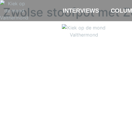
Zwolse stoofpot met Z
INTERVIEWS
COLUM