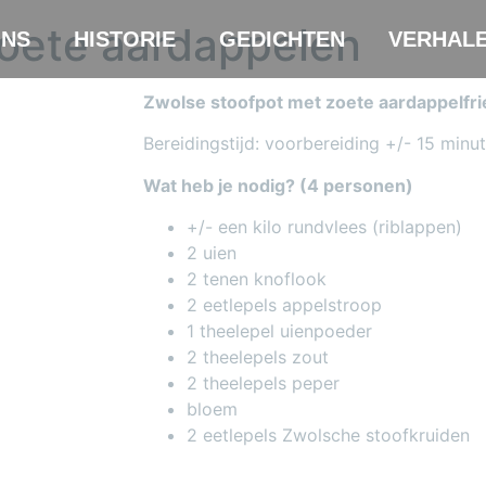
oete aardappelen
NS
HISTORIE
GEDICHTEN
VERHAL
Zwolse stoofpot met zoete aardappelfri
Bereidingstijd: voorbereiding +/- 15 minu
Wat heb je nodig? (4 personen)
+/- een kilo rundvlees (riblappen)
2 uien
2 tenen knoflook
2 eetlepels appelstroop
1 theelepel uienpoeder
2 theelepels zout
2 theelepels peper
bloem
2 eetlepels Zwolsche stoofkruiden