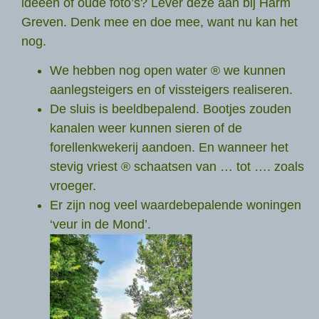
ideeën of oude foto’s? Lever deze aan bij Harm
Greven. Denk mee en doe mee, want nu kan het
nog.
We hebben nog open water ® we kunnen
aanlegsteigers en of vissteigers realiseren.
De sluis is beeldbepalend. Bootjes zouden
kanalen weer kunnen sieren of de
forellenkwekerij aandoen. En wanneer het
stevig vriest ® schaatsen van … tot …. zoals
vroeger.
Er zijn nog veel waardebepalende woningen
‘veur in de Mond’.