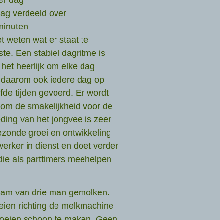
dag verdeeld over
minuten
 weten wat er staat te
te. Een stabiel dagritme is
 het heerlijk om elke dag
n daarom ook iedere dag op
fde tijden gevoerd. Er wordt
 om de smakelijkheid voor de
ding van het jongvee is zeer
gezonde groei en ontwikkeling
werker in dienst en doet verder
die als parttimers meehelpen
eam van drie man gemolken.
eien richting de melkmachine
e koeien schoon te maken. Geen