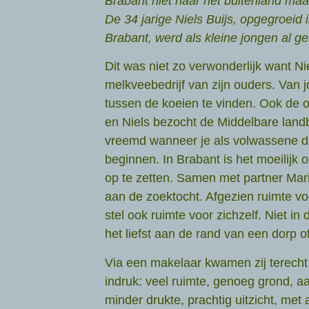
Brabant niet naar het buitenland maa
De 34 jarige Niels Buijs, opgegroeid 
Brabant, werd als kleine jongen al g
Dit was niet zo verwonderlijk want Ni
melkveebedrijf van zijn ouders. Van jo
tussen de koeien te vinden. Ook de 
en Niels bezocht de Middelbare land
vreemd wanneer je als volwassene da
beginnen. In Brabant is het moeilijk
op te zetten. Samen met partner Mari
aan de zoektocht. Afgezien ruimte voo
stel ook ruimte voor zichzelf. Niet in
het liefst aan de rand van een dorp o
Via een makelaar kwamen zij terecht
indruk: veel ruimte, genoeg grond, 
minder drukte, prachtig uitzicht, me