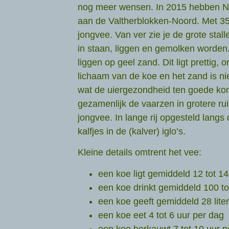
nog meer wensen. In 2015 hebben Nie
aan de Valtherblokken-Noord. Met 35
jongvee. Van ver zie je de grote sta
in staan, liggen en gemolken worden. 
liggen op geel zand. Dit ligt prettig,
lichaam van de koe en het zand is nie
wat de uiergezondheid ten goede kom
gezamenlijk de vaarzen in grotere ru
jongvee. In lange rij opgesteld langs
kalfjes in de (kalver) iglo’s.
Kleine details omtrent het vee:
een koe ligt gemiddeld 12 tot 14
een koe drinkt gemiddeld 100 tot
een koe geeft gemiddeld 28 lite
een koe eet 4 tot 6 uur per dag
een koe herkauwt 7 tot 10 uur p