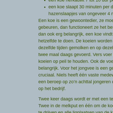
een koe slaapt 30 minuten per 
hazenslaapjes van ongeveer 4 
Een koe is een gewoontedier, ze moet
gebeuren, dan functioneert ze het bes
dan ook erg belangrijk, een koe vindt
hetzelfde te doen. De koeien worde
dezelfde tijden gemolken en op dezel
twee maal daags gevoerd. Vers voer
koeien op peil te houden. Ook de voe
belangrijk. Voor het jongvee is een 
cruciaal. Niels heeft één vaste mede
een beroep op zo’n achttal jongeren 
op het bedrijf.
Twee keer daags wordt er met een t
Twee in de melkput en één om de ko
te drijven en alle ligplaatsen van d