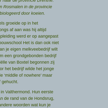
r naar de provincie Drenthe.
in Rosmalen in de provincie
ebiologeerd door koeien.
els groeide op in het
ngs af aan was hij altijd
opleiding werd er op aangepast
bouwschool Het is dan ook niet
n je eigen melkveebedrijf wilt
 om een grondgebonden bedrijf
ëlle van Boxtel begonnen zij
r het bedrijf wilde het jonge
 de ‘middle of nowhere’ maar
f gehucht.
 in Valthermond. Hun eerste
aan de rand van de Hondsrug,
t andere woorden wat kun je