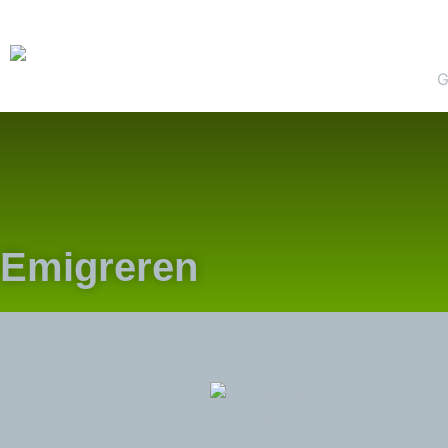
G
Emigreren