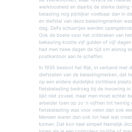
werkloosheid en daarbij de sterke daling
belasting nog pijnlijker voelbaar dan in d
en diefstal van deze belastingmerken wa
dag. Zelfs schuurtjes werden opengebroke
Ook de boete voor het ontbreken van het 
bekeuring kostte vijf gulden of vijf dage
had men twee dagen de tijd om alsnog een
postkantoor aan te schaffen.
In 1935 besloot het Rijk, in verband met
diefstallen van de belastingmerken, dat h
op een andere duidelijke zichtbare plaa
fietsbelasting bedroeg bij de invoering in
lijkt niet zoveel, maar men moet echter 
arbeider toen op zo´n vijftien tot twinti
fietsbelasting was voor velen dan ook een
Mensen waren dan ook tot heel wat creati
komen. Dat kon heel simpel! Namelijk door
lopen als je een controleur (politie of ma