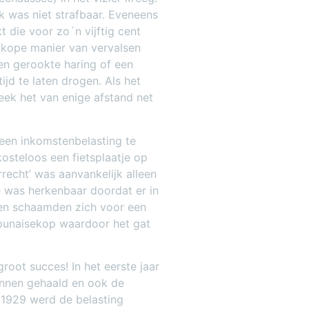
k was niet strafbaar. Eveneens
 die voor zo´n vijftig cent
kope manier van vervalsen
en gerookte haring of een
jd te laten drogen. Als het
eek het van enige afstand net
een inkomstenbelasting te
osteloos een fietsplaatje op
recht’ was aanvankelijk alleen
e was herkenbaar doordat er in
gen schaamden zich voor een
n punaisekop waardoor het gat
groot succes! In het eerste jaar
binnen gehaald en ook de
 1929 werd de belasting