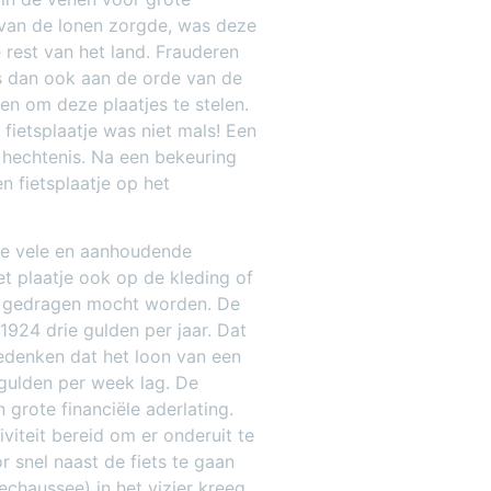
 van de lonen zorgde, was deze
e rest van het land. Frauderen
s dan ook aan de orde van de
n om deze plaatjes te stelen.
fietsplaatje was niet mals! Een
n hechtenis. Na een bekeuring
 fietsplaatje op het
 de vele en aanhoudende
et plaatje ook op de kleding of
ts gedragen mocht worden. De
 1924 drie gulden per jaar. Dat
bedenken dat het loon van een
g gulden per week lag. De
 grote financiële aderlating.
viteit bereid om er onderuit te
 snel naast de fiets te gaan
rechaussee) in het vizier kreeg.