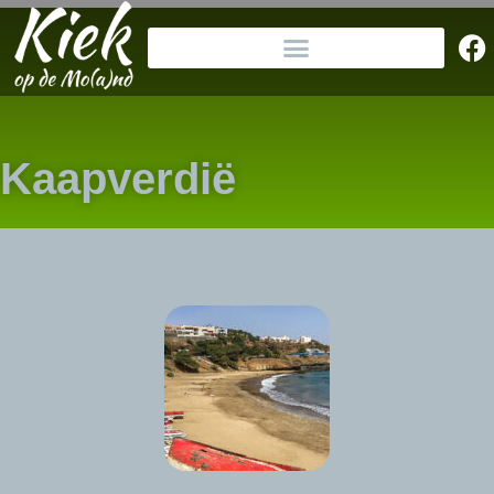
Kaapverdië