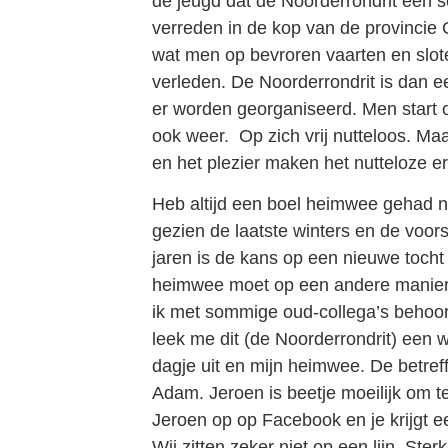
de jeugd dat de Noorderrondrit een s
verreden in de kop van de provincie
wat men op bevroren vaarten en slote
verleden. De Noorderrondrit is dan e
er worden georganiseerd. Men start o
ook weer.
Op zich vrij nutteloos. Ma
en het plezier maken het nutteloze 
Heb altijd een boel heimwee gehad n
gezien de laatste winters en de voo
jaren is de kans op een nieuwe tocht
heimwee moet op een andere manier 
ik met sommige oud-collega’s behoorl
leek me dit (de Noorderrondrit) een 
dagje uit en mijn heimwee. De betref
Adam. Jeroen is beetje moeilijk om 
Jeroen op op Facebook en je krijgt e
Wij zitten zeker niet op een lijn. Ste