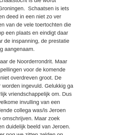
chaatstocht is die wordt
 Groningen.
Schaatsen is iets
n deed in een niet zo ver
en van de vele toertochten die
p een plaats en eindigt daar
ar de inspanning, de prestatie
erg aangenaam.
aar de Noorderrondrit. Maar
rspellingen voor de komende
 niet overdreven groot. De
worden ingevuld. Gelukkig ga
ijk vriendschappelijk om. Dus
welkome invulling van een
fende collega was/is Jeroen
te omschrijven. Maar zoek
en duidelijk beeld van Jeroen.
rker nog we zitten zelden op