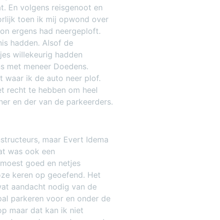
at. En volgens reisgenoot en
lijk toen ik mij opwond over
n ergens had neergeploft.
nis hadden. Alsof de
pjes willekeurig hadden
eens met meneer Doedens.
t waar ik de auto neer plof.
et recht te hebben om heel
 her en der van de parkeerders.
instructeurs, maar Evert Idema
 dat was ook een
 moest goed en netjes
loze keren op geoefend. Het
wat aandacht nodig van de
pal parkeren voor en onder de
p maar dat kan ik niet