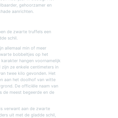
elbaarder, gehoorzamer en
schade aanrichten.
ben de zwarte truffels een
de schil.
ijn allemaal min of meer
warte bobbeltjes op het
en karakter hangen voornamelijk
 zijn ze enkele centimeters in
van twee kilo gevonden. Het
en aan het doolhof van witte
rgrond. De officiële naam van
 is de meest begeerde en de
 is verwant aan de zwarte
nders uit met de gladde schil,