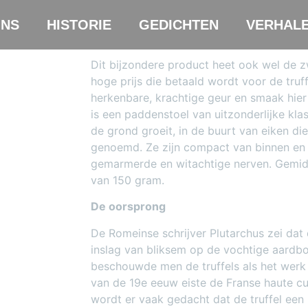
NS
HISTORIE
GEDICHTEN
VERHAL
Dit bijzondere product heet ook wel de
hoge prijs die betaald wordt voor de truff
herkenbare, krachtige geur en smaak hier 
is een paddenstoel van uitzonderlijke kla
de grond groeit, in de buurt van eiken di
genoemd. Ze zijn compact van binnen en 
gemarmerde en witachtige nerven. Gemid
van 150 gram.
De oorsprong
De Romeinse schrijver Plutarchus zei dat 
inslag van bliksem op de vochtige aard
beschouwde men de truffels als het werk 
van de 19e eeuw eiste de Franse haute cu
wordt er vaak gedacht dat de truffel een 