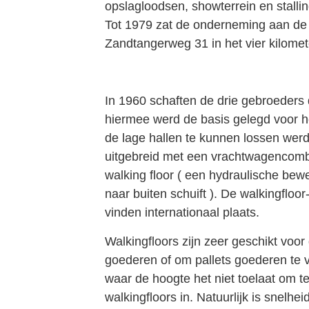
opslagloodsen, showterrein en stalli
Tot 1979 zat de onderneming aan d
Zandtangerweg 31 in het vier kilomet
In 1960 schaften de drie gebroeders
hiermee werd de basis gelegd voor he
de lage hallen te kunnen lossen wer
uitgebreid met een vrachtwagencomb
walking floor ( een hydraulische be
naar buiten schuift ). De walkingfloo
vinden internationaal plaats.
Walkingfloors zijn zeer geschikt voor
goederen of om pallets goederen te 
waar de hoogte het niet toelaat om t
walkingfloors in. Natuurlijk is snelhe