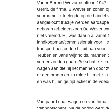
Vader Berend Wever richtte in 1947
Gerrit, de firma. B.Wever en zonen op
voornamelijk toelegde op de handel 
aangekocht truckje werden aardappe
geboren arbeiderszoon Be Wever wa
niet vreemd. Hij was daarin al vanaf 
landkoopman/commissionair voor He
transport besteedde hij uit aan voerl
Teuben en Jans Wijnholds, mannen di
verder zouden gaan. Be schafte zich 
wagen aan die hij liet mennen door
er een praam en zo rolde hij met zijn
en was hij enige tijd actief in de voe
Van paard naar wagen en van firma 
Vennootschap). Na de oorlog werd d