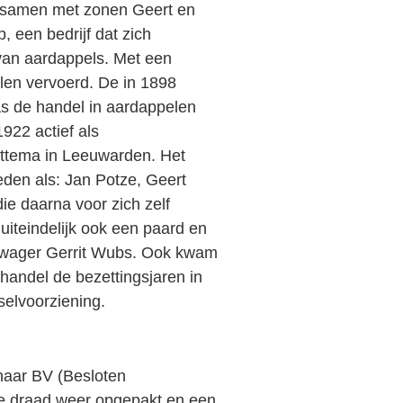
, samen met zonen Geert en
, een bedrijf dat zich
van aardappels. Met een
len vervoerd. De in 1898
s de handel in aardappelen
1922 actief als
ttema in Leeuwarden. Het
ieden als: Jan Potze, Geert
e daarna voor zich zelf
uiteindelijk ook een paard en
 zwager Gerrit Wubs. Ook kwam
 handel de bezettingsjaren in
dselvoorziening.
naar BV (Besloten
e draad weer opgepakt en een