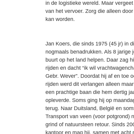
in de logistieke wereld. Maar vergeet 
van het vervoer. Zorg die alleen doo
kan worden.
Jan Koers, die sinds 1975 (45 jr) in d
nogmaals benadrukken. Als 8 jarige j
buurt op het land helpen. Daar zag h
rijden en dacht “ik wil vrachtwagencha
Gebr. Wever”. Doordat hij af en toe
rijden werd dit verlangen alleen maar 
een prachtige baan die hem dertig jaa
opleverde. Soms ging hij op maanda
terug. Naar Duitsland, België en soms
Transport van veen (voor potgrond) n
grind of natuursteen retour. Sinds 2
kantoor en mag hij, samen met acht m