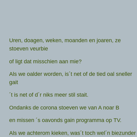
Uren, doagen, weken, moanden en joaren, ze
stoeven veurbie
of ligt dat misschien aan mie?
Als we oalder worden, is´t net of de tied oal sneller
gait
´t is net of d´r niks meer stil stait.
Ondanks de corona stoeven we van A noar B
en missen ´s oavonds gain programma op TV.
Als we achterom kieken, was´t toch wel´n biezunder