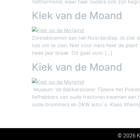
Valthermond, waar haar ouders ook zijn begr
Kiek van de Moand
Zonnebloemen aan het Noorderdiep Je ziet s
lust om te zien. Niet voor niets heet de plan
twee jaar braak. Dit gaat voor […]
Kiek van de Moand
Museum ‘de Bakkersloane’ Tijdens het Pinkste
liefhebbers van oude tractoren kwamen aan h
oude brommers en DKW auto´s. Klaas Wierin
© 2026 K