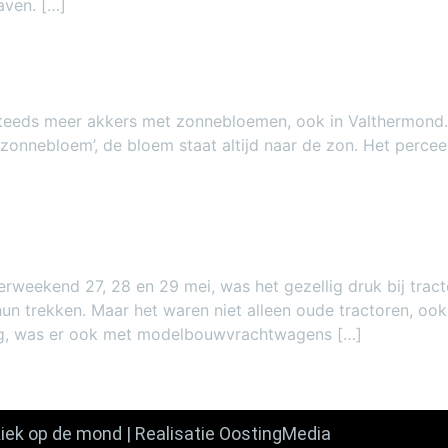
aven. […]
teeds meer akkers met zonnebloemen, ook in Valthermond. 
t ‘zonnebloem’, de bloem staat altijd naar de zon. Het perc
rweekend 27, 28 en 29 mei, was het gezellig druk bij trac
un trekken. Maar het waren niet alleen oude tractoren, o
g, was er ook met modelbouwvrachtwagens […]
iek op de mond
| Realisatie
OostingMedia