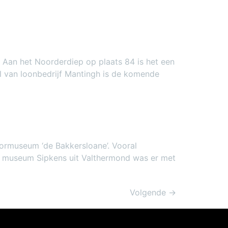
Aan het Noorderdiep op plaats 84 is het een
eel van loonbedrijf Mantingh is de komende
tormuseum ‘de Bakkersloane’. Vooral
ok museum Sipkens uit Valthermond was er met
Volgende
→