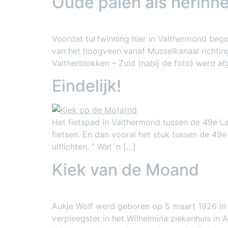
Oude palen als herinne
Voordat turfwinning hier in Valthermond be
van het hoogveen vanaf Musselkanaal richtin
Valtherblokken – Zuid (nabij de foto) werd a
Eindelijk!
Het fietspad in Valthermond tussen de 49e La
fietsen. En dan vooral het stuk tussen de 49e
uitlichten. ” Wat´n […]
Kiek van de Moand
Aukje Wolf werd geboren op 5 maart 1926 in V
verpleegster in het Wilhelmina ziekenhuis in 