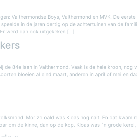
ingen: Valthermondse Boys, Valthermond en MVK. De eerst
peelde in de jaren dertig op de achtertuinen van de famil
. Er werd dan ook uitgekeken […]
rkers
 de 84e laan in Valthermond. Vaak is de hele kroon, nog v
oorten bloeien al eind maart, anderen in april of mei en d
volksmond. Mor zo oald was Kloas nog nait. En dat kwam m
hoar om de kinne, dan op de kop. Kloas was ´n grode kerel,