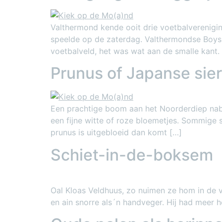
Valthermond kende ooit drie voetbalverenig
speelde op de zaterdag. Valthermondse Boys s
voetbalveld, het was wat aan de smalle kant
Prunus of Japanse sie
Een prachtige boom aan het Noorderdiep nabij
een fijne witte of roze bloemetjes. Sommige s
prunus is uitgebloeid dan komt […]
Schiet-in-de-boksem
Oal Kloas Veldhuus, zo nuimen ze hom in de 
en ain snorre als´n handveger. Hij had meer 