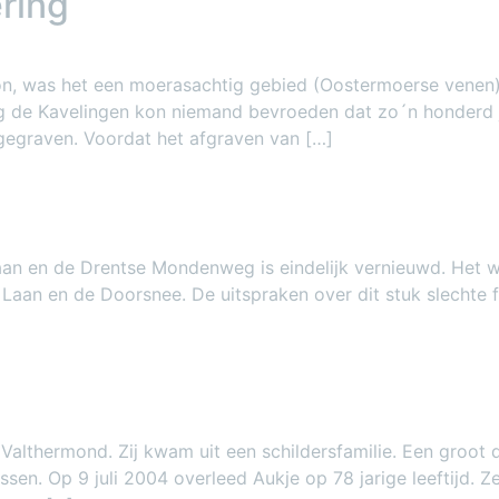
ring
gon, was het een moerasachtig gebied (Oostermoerse venen
g de Kavelingen kon niemand bevroeden dat zo´n honderd ja
fgegraven. Voordat het afgraven van […]
an en de Drentse Mondenweg is eindelijk vernieuwd. Het wa
 Laan en de Doorsnee. De uitspraken over dit stuk slechte f
althermond. Zij kwam uit een schildersfamilie. Een groot d
Assen. Op 9 juli 2004 overleed Aukje op 78 jarige leeftijd.